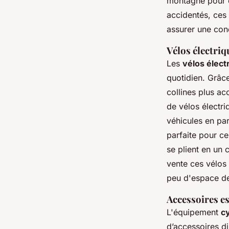
montagne pour e
accidentés, ces
assurer une cond
Vélos électriq
Les
vélos élect
quotidien. Grâce
collines plus a
de vélos électri
véhicules en par
parfaite pour c
se plient en un 
vente ces vélos 
peu d'espace d
Accessoires es
L'équipement
cy
d’accessoires di