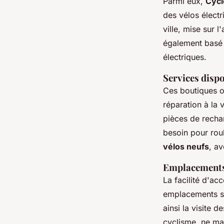
Parmi eux,
Cycl
des vélos élect
ville, mise sur 
également basé à
électriques.
Services disp
Ces boutiques 
réparation à la
pièces de recha
besoin pour rou
vélos neufs
, a
Emplacements 
La facilité d'ac
emplacements son
ainsi la visite 
cyclisme, ne ma