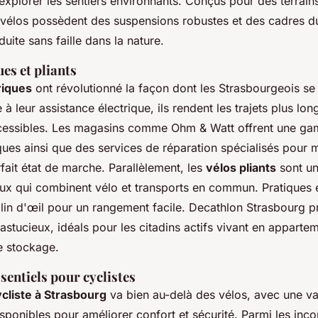
xplorer les sentiers environnants. Conçus pour des terrain
 vélos possèdent des suspensions robustes et des cadres d
uite sans faille dans la nature.
ues et pliants
riques
ont révolutionné la façon dont les Strasbourgeois se
 à leur assistance électrique, ils rendent les trajets plus lo
ccessibles. Les magasins comme Ohm & Watt offrent une g
ques ainsi que des services de réparation spécialisés pour m
fait état de marche. Parallèlement, les
vélos pliants
sont un
eux qui combinent vélo et transports en commun. Pratiques e
clin d'œil pour un rangement facile. Decathlon Strasbourg p
astucieux, idéals pour les citadins actifs vivant en apparte
e stockage.
sentiels pour cyclistes
cliste à Strasbourg
va bien au-delà des vélos, avec une 
sponibles pour améliorer confort et sécurité. Parmi les inc