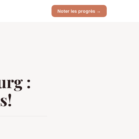
Noter les progrès →
urg :
s!