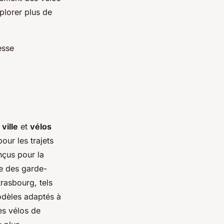
xplorer plus de
esse
ville
et
vélos
our les trajets
nçus pour la
e des garde-
rasbourg, tels
odèles adaptés à
es vélos de