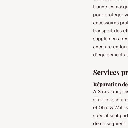
trouve les casqu
pour protéger vo
accessoires prat
transport des e
supplémentaires,
aventure en tou
d'équipements d
Services p
Réparation de v
À Strasbourg,
l
simples ajustem
et Ohm & Watt s
spécialisent pa
de ce segment. 