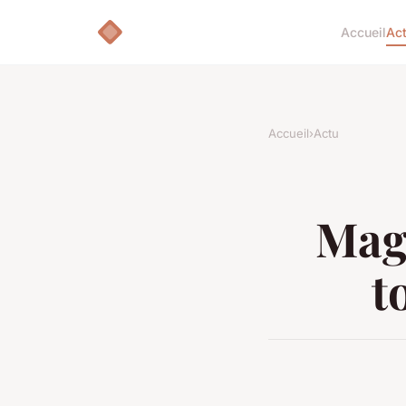
Accueil
Ac
Accueil
›
Actu
Maga
t