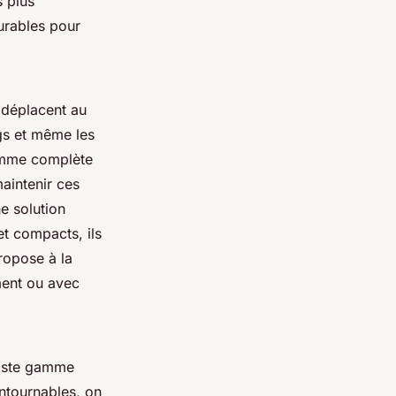
s plus
urables pour
 déplacent au
ngs et même les
amme complète
aintenir ces
e solution
t compacts, ils
ropose à la
ment ou avec
vaste gamme
ontournables, on