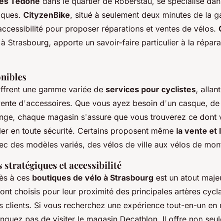
es Tedone
dans le quartier de Roberstau, se spécialise dan
riques.
CityzenBike
, situé à seulement deux minutes de la g
l'accessibilité pour proposer réparations et ventes de vélos.
 Strasbourg, apporte un savoir-faire particulier à la répara
onibles
offrent une gamme variée de
services pour cyclistes
, allan
 vente d'accessoires. Que vous ayez besoin d'un casque, de
nge, chaque magasin s'assure que vous trouverez ce dont
ler en toute sécurité. Certains proposent même
la vente et 
vec des modèles variés, des vélos de ville aux vélos de mon
stratégiques et accessibilité
cès à ces
boutiques de vélo à Strasbourg
est un atout maje
t choisis pour leur proximité des principales artères cyclab
des clients. Si vous recherchez une expérience tout-en-un en
nquez pas de visiter le magasin Decathlon. Il offre non seu