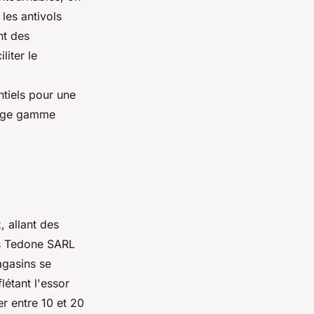
 les antivols
nt des
iter le
ntiels pour une
large gamme
 allant des
es Tedone SARL
agasins se
flétant l'essor
r entre 10 et 20