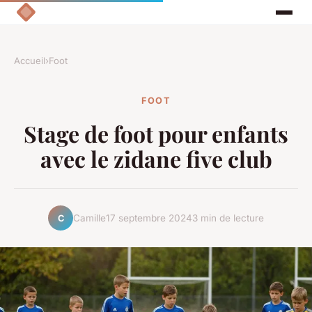
Accueil
›
Foot
FOOT
Stage de foot pour enfants
avec le zidane five club
Camille
17 septembre 2024
3 min de lecture
C