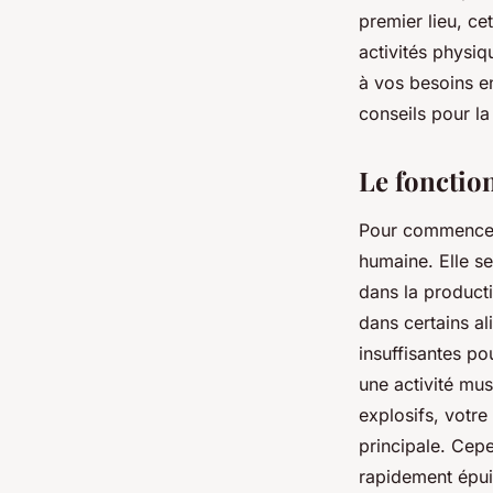
premier lieu, ce
activités physiq
à vos besoins en 
conseils pour la
Le fonctio
Pour commencer,
humaine. Elle se
dans la producti
dans certains al
insuffisantes p
une activité mu
explosifs, votr
principale. Cepe
rapidement épui