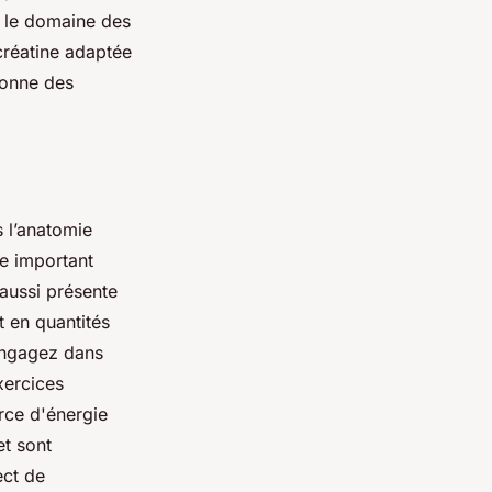
ns le domaine des
 créatine adaptée
 donne des
 l’anatomie
le important
 aussi présente
t en quantités
engagez dans
xercices
rce d'énergie
et sont
ect de