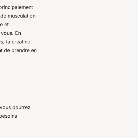
principalement
 de musculation
e et
 vous. En
s, la créatine
nt de prendre en
 vous pourrez
 besoins