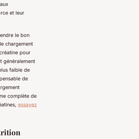
eaux
rce et leur
rendre le bon
de chargement
créatine pour
st généralement
lus faible de
spensable de
largement
mme complète de
éatines,
essayez
trition