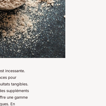
st incessante.
aces pour
ultats tangibles.
 des suppléments
 offre une gamme
iques. En