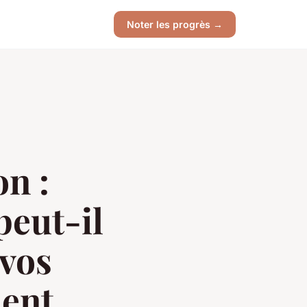
Noter les progrès →
on :
eut-il
 vos
ment