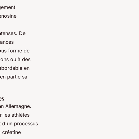
rgement
dénosine
ntenses. De
mances
sous forme de
sons ou à des
 abordable en
en partie sa
es
en Allemagne.
 les athlètes
it d'un processus
a créatine