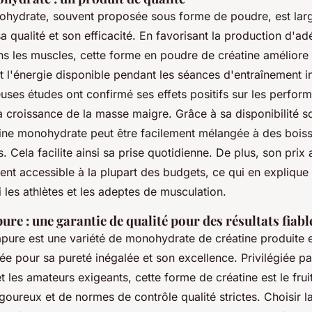
ohydrate, souvent proposée sous forme de poudre, est la
 qualité et son efficacité. En favorisant la production d'a
ns les muscles, cette forme en poudre de créatine améliore
t l'énergie disponible pendant les séances d'entraînement i
uses études ont confirmé ses effets positifs sur les perfor
la croissance de la masse maigre. Grâce à sa disponibilité 
tine monohydrate peut être facilement mélangée à des bois
. Cela facilite ainsi sa prise quotidienne. De plus, son prix
nt accessible à la plupart des budgets, ce qui en explique 
 les athlètes et les adeptes de musculation.
ure : une garantie de qualité pour des résultats fiabl
apure est une variété de monohydrate de créatine produite 
e pour sa pureté inégalée et son excellence. Privilégiée par
t les amateurs exigeants, cette forme de créatine est le fru
igoureux et de normes de contrôle qualité strictes. Choisir l