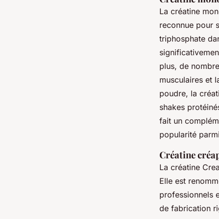
La créatine mon
reconnue pour sa
triphosphate da
significativemen
plus, de nombre
musculaires et 
poudre, la créa
shakes protéinés
fait un compléme
popularité parmi
Créatine créap
La créatine Cre
Elle est renommé
professionnels e
de fabrication r