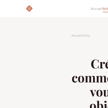
Accueil
Ac
Accueil
›
Actu
Cré
comme
vou
obj