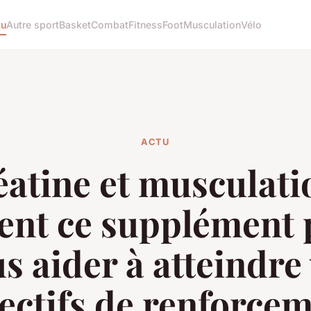
tu
Autre sport
Basket
Combat
Fitness
Foot
Musculation
Vélo
ACTU
atine et musculati
nt ce supplément p
s aider à atteindre
ectifs de renforce